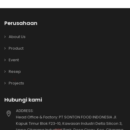
Perusahaan
About Us
Product
Event
Resep
Projects
Hubungi kami
ADDRESS:
Head Office & Factory: PT SONTON FOOD INDONESIA Jl.
Kapuk Timur Blok F23-10, Kawasan Industri Delta Silicon 3,
Lippo Cikarang Industrial Park, Desa Cicau, Kec. Cikarang